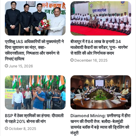
प्रशिक्षु IAS अधिकारियों को मुख्यमंत्री ने
बीजापुर में ₹84 लाख के इनामी 34
दिया सुशासन का मंत्र, कहा-
माओवादी कैडरों का सरेंडर,‘पूना- मारगेम’
संवेदनशीलता, निष्पक्षता और समर्पण से
से शांति की ओर निर्णायक कदम
निभाएं दायित्व
December 16, 2025
June 15, 2026
BSP में ठेका श्रमिकों का हंगामा: दीपावली
Diamond Mining: छत्तीसगढ़ में हीरा
से पहले 20% बोनस की मांग
खनन की तैयारी तेज: बलौदा-बेलमुंडी
डायमंड ब्लॉक में बड़े व्यास की ड्रिलिंग को
October 8, 2025
मंजूरी