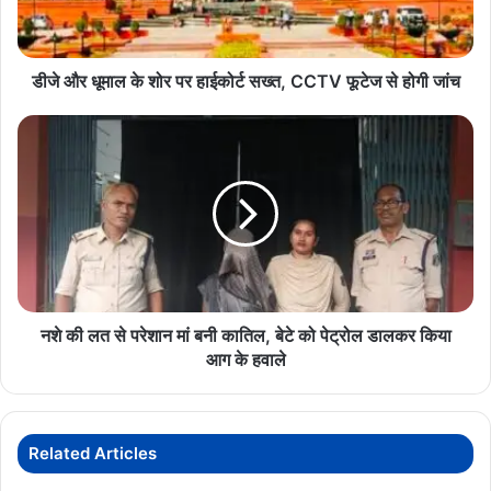
हाईकोर्ट
सख्त,
CCTV
फूटेज
डीजे और धूमाल के शोर पर हाईकोर्ट सख्त, CCTV फूटेज से होगी जांच
से
होगी
नशे
जांच
की
लत
से
परेशान
मां
बनी
कातिल,
बेटे
को
नशे की लत से परेशान मां बनी कातिल, बेटे को पेट्रोल डालकर किया
पेट्रोल
आग के हवाले
डालकर
किया
आग
के
Related Articles
हवाले