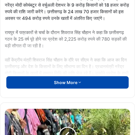
नरेंद्र मोदी कोयंबटूर से वर्चुअली देशभर के 9 करोड़ किसानों को 18 हजार करोड़
रुपये की राशि जारी करेंगे। छत्तीसगढ़ के 24 लाख 70 हजार किसानों को इस
अवसर पर 494 करोड़ रुपये उनके खातों में अंतरित किए जाएंगे।
रायपुर में पत्रकारों से चर्चा के दौरान शिवराज सिंह चौहान ने कहा कि छत्तीसगढ़
गठन के 25 वर्ष पूरे होने पर प्रदेश को 2,225 करोड़ रुपये की 780 सड़कों की
बड़ी सौगात दी जा रही है।
वहीं केंद्रीय मंत्री शिवराज सिंह चौहान के दौरे पर सीएम ने कहा कि आज का दिन
छत्तीसगढ़ और देश के किसानों के लिए सौभाग्य का दिन है। प्रधानमंत्री नरेंद्र
मोदी किसानों के खातों में सम्मान निधि की राशि भेज रहे हैं। उन्होंने प्रदेश के सभी
किसानों को बधाई दी और प्रधानमंत्री व कृषि मंत्री का आभार जताया।
Show More
नक्सलवाद पर सीएम का बड़ा बयान
जगरगुंडा–
केरलापाल
एरिया
कमेटी